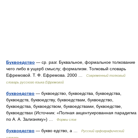
Буквоедство
— ср. разг. Буквальное, формальное толкование
чего либо в ущерб смыслу; формализм. Толковый словарь
Ефремовой. Т. Ф. Ефремова. 2000 …
Современный толковый
словарь русского языка Ефремовой
буквоедство
— буквоедство, буквоедства, буквоедства,
буквоедств, буквоедству, буквоедствам, буквоедство,
буквоедства, буквоедством, буквоедствами, буквоедстве,
буквоедствах (Источник: «Полная акцентуированная парадигма
по А. А. Зализняку») …
Формы слов
буквоедство
— букво едство, а …
Русский орфографический
словарь