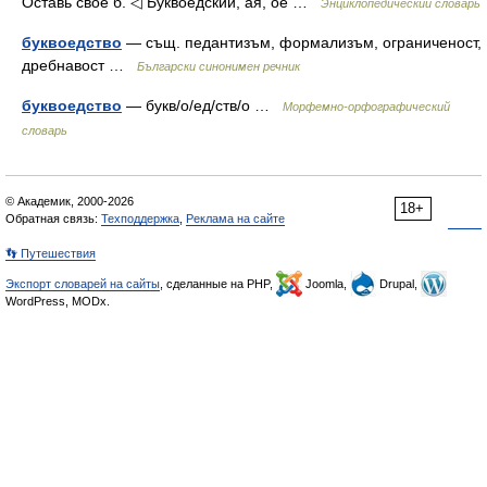
Оставь своё б. ◁ Буквоедский, ая, ое …
Энциклопедический словарь
буквоедство
— същ. педантизъм, формализъм, ограниченост,
дребнавост …
Български синонимен речник
буквоедство
— букв/о/ед/ств/о …
Морфемно-орфографический
словарь
© Академик, 2000-2026
18+
Обратная связь:
Техподдержка
,
Реклама на сайте
👣 Путешествия
Экспорт словарей на сайты
, сделанные на PHP,
Joomla,
Drupal,
WordPress, MODx.