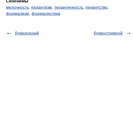
Синонимы
:
мелочность
,
педантизм
,
педантичность
,
педантство
,
формализм
,
формалистика
буквоедский
буквоотливной