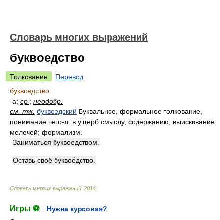
Словарь многих выражений
буквоедство
Толкование
Перевод
буквоедство
-а;
ср.
;
неодобр.
см. тж.
буквоедский
Буквальное, формальное толкование,
понимание чего-л. в ущерб смыслу, содержанию; выискивание
мелочей; формализм.
Заниматься буквоедством.
Оставь своё буквое́дство.
Словарь многих выражений
.
2014
.
Игры ⚽
Нужна курсовая?